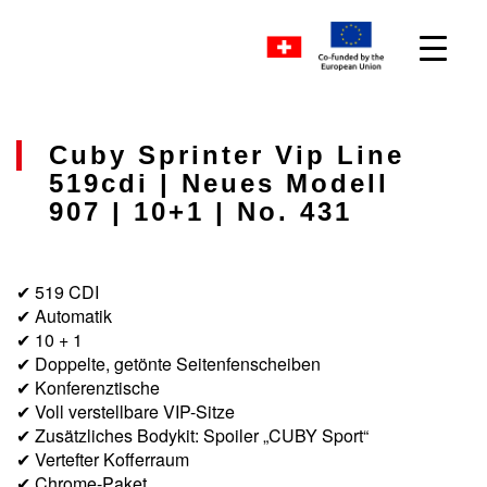
Cuby Sprinter Vip Line
519cdi | Neues Modell
907 | 10+1 | No. 431
✔ 519 CDI
✔ Automatik
✔ 10 + 1
✔ Doppelte, getönte Seitenfenscheiben
✔ Konferenztische
✔ Voll verstellbare VIP-Sitze
✔ Zusätzliches Bodykit: Spoiler „CUBY Sport“
✔ Vertefter Kofferraum
✔ Chrome-Paket