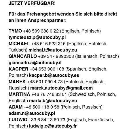
JETZT VERFÜGBAR!
Für das Preisangebot wenden Sie sich bitte direkt
an Ihren Ansprechpartner:
TYMO
+48 509 388 0 22 (Englisch, Polnisch)
tymoteusz.p@autocuby.pl
MICHAEL
+48 516 922 215 (Englisch, Polnisch,
Türkisch)
michal.t@autocuby.eu
GIANCARLO
+39 347 9390303 (Italienisch, Polnisch)
giancarlo.a@autocuby.it
KACPER
+34 653 906 108 (Spanisch, Englisch,
Polnisch)
kacper.b@autocuby.es
MAREK
+48 501 090 4 73 (Polnisch, Englisch,
Russisch)
marek.autocuby@gmail.com
MARTINA
+46 76 746 83 01 (Schwedisch, Polnisch,
Englisch)
marta.b@autocuby.eu
ADAM
+48 500 118 0 58 (Polnisch, Russisch)
adam.n@autocuby.pl
LUDWIG
+33 6 84 13 60 73 (Englisch, Französisch,
Polnisch)
ludwig.c@autocuby.fr