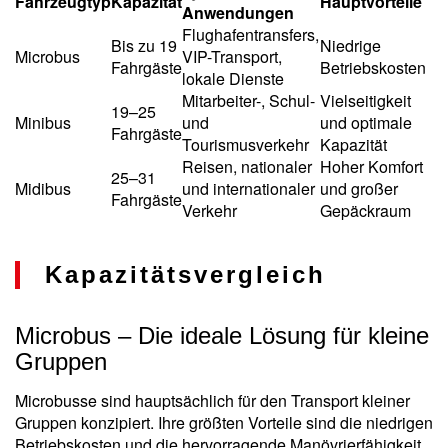
Fahrzeugtyp
Kapazität
Hauptvorteile
Anwendungen
Flughafentransfers,
Bis zu 19
Niedrige
Microbus
VIP-Transport,
Fahrgäste
Betriebskosten
lokale Dienste
Mitarbeiter-, Schul-
Vielseitigkeit
19–25
Minibus
und
und optimale
Fahrgäste
Tourismusverkehr
Kapazität
Reisen, nationaler
Hoher Komfort
25–31
Midibus
und internationaler
und großer
Fahrgäste
Verkehr
Gepäckraum
Kapazitätsvergleich
Microbus – Die ideale Lösung für kleine
Gruppen
Microbusse sind hauptsächlich für den Transport kleiner
Gruppen konzipiert. Ihre größten Vorteile sind die niedrigen
Betriebskosten und die hervorragende Manövrierfähigkeit