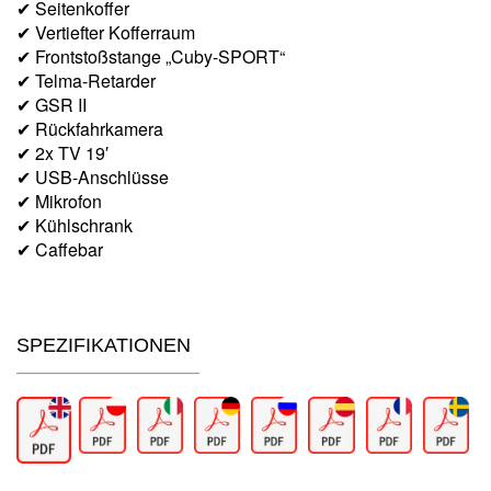
✔ Seitenkoffer
✔ Vertiefter Kofferraum
✔ Frontstoßstange „Cuby-SPORT“
✔ Telma-Retarder
✔ GSR II
✔ Rückfahrkamera
✔ 2x TV 19′
✔ USB-Anschlüsse
✔ Mikrofon
✔ Kühlschrank
✔ Caffebar
SPEZIFIKATIONEN