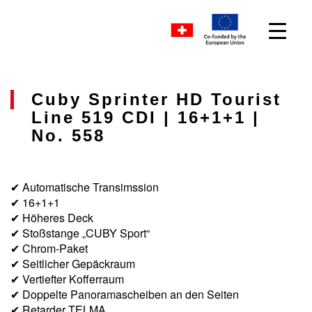
Cuby Sprinter HD Tourist
Line 519 CDI | 16+1+1 |
No. 558
✔ Automatische Transimssion
✔ 16+1+1
✔ Höheres Deck
✔ Stoßstange „CUBY Sport“
✔ Chrom-Paket
✔ Seitlicher Gepäckraum
✔ Vertiefter Kofferraum
✔ Doppelte Panoramascheiben an den Seiten
✔ Retarder TELMA