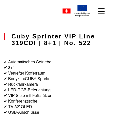
Cuby Sprinter VIP Line
319CDI | 8+1 | No. 522
✔ Automatisches Getriebe
✔ 8+1
✔ Vertiefter Kofferraum
✔ Bodykit «CUBY Sport»
✔ Rückfahrkamera
✔ LED-RGB-Beleuchtung
✔ VIP-Sitze mit Fußstützen
✔ Konferenztische
✔ TV 32′ OLED
✔ USB-Anschlüsse