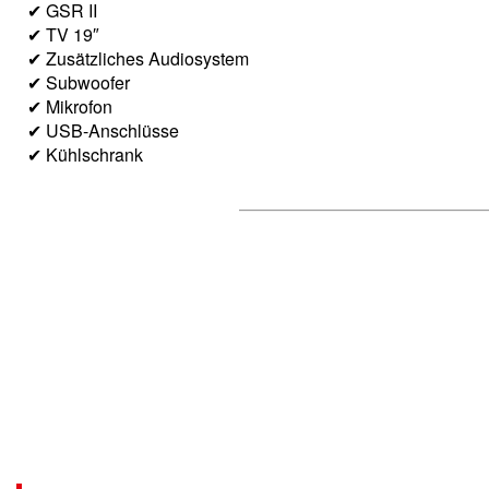
✔ GSR II
✔ TV 19″
✔ Zusätzliches Audiosystem
✔ Subwoofer
✔ Mikrofon
✔ USB-Anschlüsse
✔ Kühlschrank