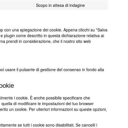
to
google-
Scopo in attesa di indagine
Consent
service
maps
to
youtube
service
varie
pup con una spiegazione dei cookie. Appena clicchi su "Salva
 e plugin come descritto in questa dichiarazione relativa ai
 ma prendi in considerazione, che il nostro sito web
oi usare il pulsante di gestione del consenso in fondo alla
cookie
mente i cookie. È anche possibile specificare che
quella di modificare le impostazioni del tuo browser
rito un cookie. Per ulteriori informazioni su queste opzioni,
amente se tutti i cookie sono disabilitati. Se cancelli i