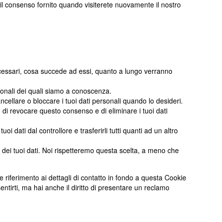
il consenso fornito quando visiterete nuovamente il nostro
necessari, cosa succede ad essi, quanto a lungo verranno
ersonali dei quali siamo a conoscenza.
 cancellare o bloccare i tuoi dati personali quando lo desideri.
tto di revocare questo consenso e di eliminare i tuoi dati
i i tuoi dati dal controllore e trasferirli tutti quanti ad un altro
nto dei tuoi dati. Noi rispetteremo questa scelta, a meno che
are riferimento ai dettagli di contatto in fondo a questa Cookie
tirti, ma hai anche il diritto di presentare un reclamo