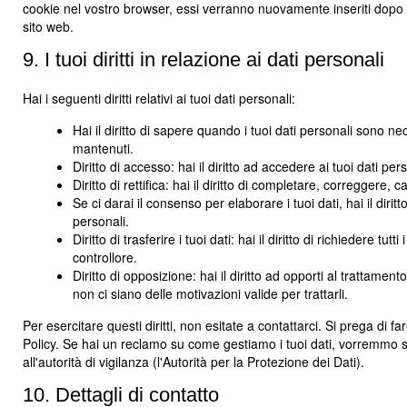
cookie nel vostro browser, essi verranno nuovamente inseriti dopo 
sito web.
9. I tuoi diritti in relazione ai dati personali
Hai i seguenti diritti relativi ai tuoi dati personali:
Hai il diritto di sapere quando i tuoi dati personali sono 
mantenuti.
Diritto di accesso: hai il diritto ad accedere ai tuoi dati p
Diritto di rettifica: hai il diritto di completare, correggere,
Se ci darai il consenso per elaborare i tuoi dati, hai il diri
personali.
Diritto di trasferire i tuoi dati: hai il diritto di richiedere tutt
controllore.
Diritto di opposizione: hai il diritto ad opporti al trattame
non ci siano delle motivazioni valide per trattarli.
Per esercitare questi diritti, non esitate a contattarci. Si prega di f
Policy. Se hai un reclamo su come gestiamo i tuoi dati, vorremmo sen
all'autorità di vigilanza (l'Autorità per la Protezione dei Dati).
10. Dettagli di contatto