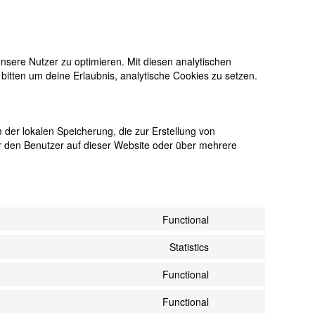
nsere Nutzer zu optimieren. Mit diesen analytischen
 bitten um deine Erlaubnis, analytische Cookies zu setzen.
 der lokalen Speicherung, die zur Erstellung von
 den Benutzer auf dieser Website oder über mehrere
Functional
Consent
to
Statistics
Consent
service
to
wordpress
Functional
Consent
service
to
google-
Functional
Consent
service
analytics