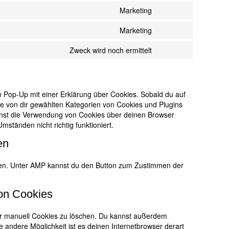
to
polylang
Marketing
Consent
service
to
litespeed
Marketing
Consent
service
to
google-
Zweck wird noch ermittelt
Consent
service
maps
to
youtube
service
sonstiges
n Pop-Up mit einer Erklärung über Cookies. Sobald du auf
alle von dir gewählten Kategorien von Cookies und Plugins
nnst die Verwendung von Cookies über deinen Browser
mständen nicht richtig funktioniert.
en
aden. Unter AMP kannst du den Button zum Zustimmen der
von Cookies
r manuell Cookies zu löschen. Du kannst außerdem
ne andere Möglichkeit ist es deinen Internetbrowser derart