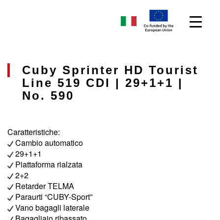
Cuby Sprinter HD Tourist
Line 519 CDI | 29+1+1 |
No. 590
Caratteristiche:
Cambio automatico
29+1+1
Piattaforma rialzata
2+2
Retarder TELMA
Paraurti “CUBY-Sport”
Vano bagagli laterale
Bagagliaio ribassato