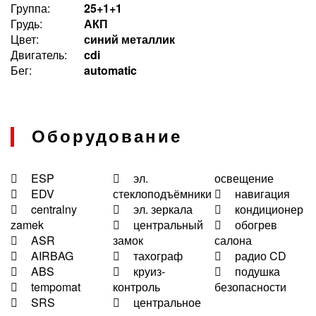
Группа:
25+1+1
Грудь:
АКП
Цвет:
синий металлик
Двигатель:
cdi
Бег:
automatic
Оборудование
ESP
эл.
освещение
EDV
стеклоподъёмники
навигация
centralny
эл. зеркала
кондиционер
zamek
центральный
обогрев
ASR
замок
салона
AIRBAG
тахограф
радио CD
ABS
круиз-
подушка
tempomat
контроль
безопасности
SRS
центральное