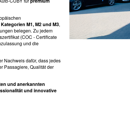
 Auto-CUBY für
premium
opäischen
 Kategorien
M1, M2 und M3
,
mungen belegen. Zu jedem
zertifikat (COC - Certificate
nzulassung und die
.
her Nachweis dafür, dass jedes
er Passagiere, Qualität der
erten und anerkannten
essionalität und innovative