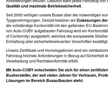
Anforderungen erfüllen. Dadurch steht jedes Fahrzeug von
Qualität und maximale Betriebssicherheit
.
Seit 2005 verfügen unsere Busse über die notwendigen
eur
Typgenehmigungen
. Derzeit besitzen wir
Zulassungen der
die vollständige Konformität mit den geltenden EU-Bestim
von Auto-CUBY aufgebauten Fahrzeug wird ein
Konformitäts
of Conformity)
ausgestellt, welches die europaweite Straße
Einhaltung aller sicherheitsrelevanten Vorschriften bestätigt
Unsere
Zertifikate und Homologationen
sind ein verlässlic
Fahrzeug höchste Anforderungen in Bezug auf
Sicherheit d
Verarbeitung und Rechtskonformität
erfüllt.
Mit Auto-CUBY entscheiden Sie sich für einen
zertifizi
Bushersteller
, der seit vielen Jahren für Vertrauen, Prof
Lösungen im Bereich Busaufbauten steht.