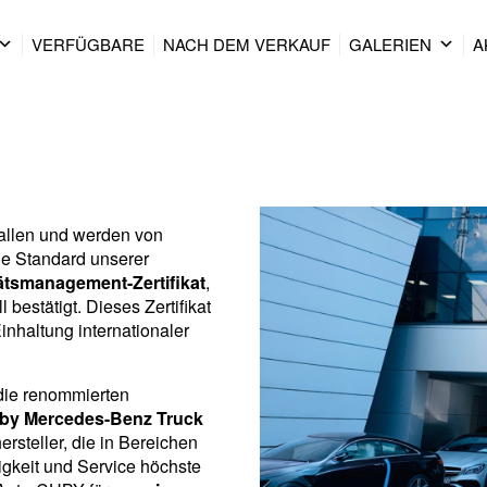
VERFÜGBARE
NACH DEM VERKAUF
GALERIEN
A
allen und werden von
ohe Standard unserer
ätsmanagement-Zertifikat
,
ell bestätigt. Dieses Zertifikat
Einhaltung internationaler
die renommierten
r by Mercedes-Benz Truck
rsteller, die in Bereichen
igkeit und Service höchste