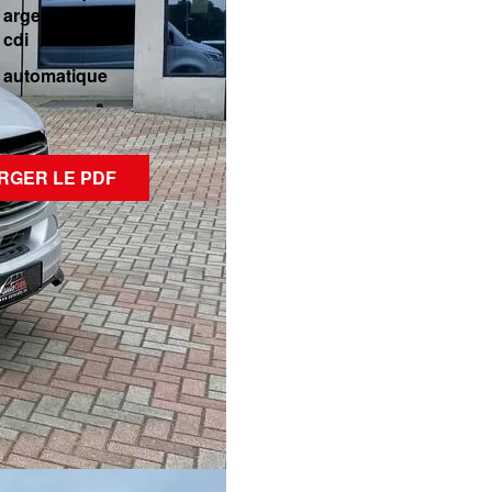
argent métallisé
cdi
automatique
RGER LE PDF