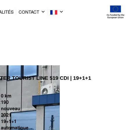
ALITÉS
CONTACT
ER TOURIST LINE 519 CDI | 19+1+1
0 km
:
190
nouveau
2021
19+1+1
automatique