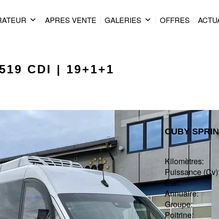
RATEUR
APRES VENTE
GALERIES
OFFRES
ACTU
 519 CDI | 19+1+1
CUBY SPRINT
Kilomètres:
Puissance (Cv) 
État :
Annuaire:
Groupe:
Poitrine: