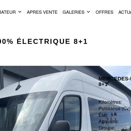
RATEUR
APRES VENTE
GALERIES
OFFRES
ACTU
100% ÉLECTRIQUE 8+1
MERCEDES-
8+1
Kilomètres:
Puissance (Cv) 
État :
Annuaire:
Groupe: