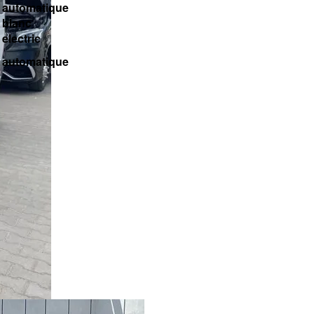
automatique
blanc
electric
automatique