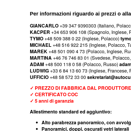
Per informazioni riguardo ai prezzi o alla
GIANCARLO
+39 347 9390303 (Italiano, Polac
KACPER
+34 653 906 108 (
Spagnolo
, Inglese,
TYMO
+48 509 388 0 22 (Inglese, Polacco)
tymo
MICHAEL
+48 516 922 215 (Inglese, Polacco, T
MAREK
+48 501 090 4 73 (Polacco, Inglese, R
MARTINA
+46 76 746 83 01 (Svedese, Polacco, 
ADAM
+48 500 118 0 58 (Polacco, Russo)
adam
LUDWIG
+33 6 84 13 60 73 (Inglese, Francese,
UFFICIO
+48 58 572 33 00
sekretariat@autocu
✓ PREZZO DI FABBRICA DAL PRODUTTOR
✓ CERTIFICATO COC
✓ 5 anni di garanzia
Allestimento standard ed aggiuntivo:
Alto parabrezza panoramico, con avvolgib
Panoramici, doppi, oscurati vetri laterali