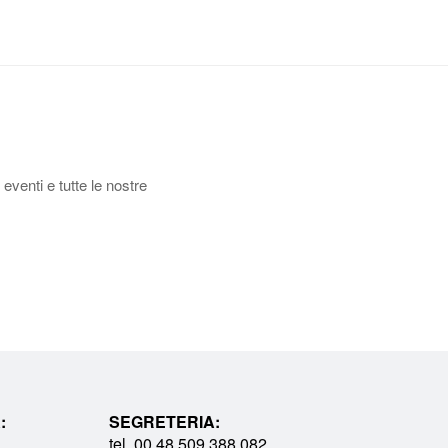
 eventi e tutte le nostre
:
SEGRETERIA:
tel. 00 48 509 388 082