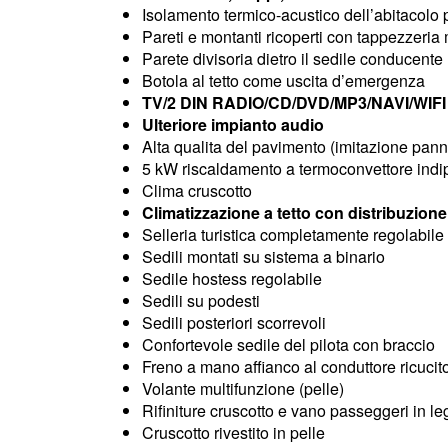
Isolamento termico-acustico dell’abitacolo
Pareti e montanti ricoperti con tappezzeria
Parete divisoria dietro il sedile conducente
Botola al tetto come uscita d’emergenza
TV/2 DIN RADIO/CD/DVD/MP3/NAVI/WIFI
Ulteriore impianto audio
Alta qualita del pavimento (imitazione panne
5 kW riscaldamento a termoconvettore indipe
Clima cruscotto
Climatizzazione a tetto con distribuzion
Selleria turistica completamente regolabile +
Sedili montati su sistema a binario
Sedile hostess regolabile
Sedili su podesti
Sedili posteriori scorrevoli
Confortevole sedile del pilota con braccio
Freno a mano affianco al conduttore ricucito
Volante multifunzione (pelle)
Rifiniture cruscotto e vano passeggeri in l
Cruscotto rivestito in pelle