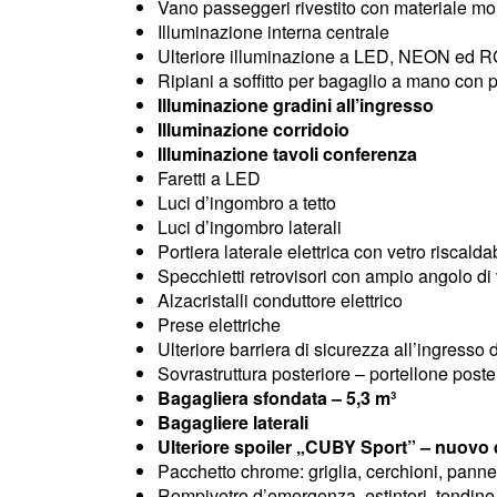
Vano passeggeri rivestito con materiale mo
Illuminazione interna centrale
Ulteriore illuminazione a LED, NEON ed R
Ripiani a soffitto per bagaglio a mano con p
Illuminazione gradini all’ingresso
Illuminazione corridoio
Illuminazione tavoli conferenza
Faretti a LED
Luci d’ingombro a tetto
Luci d’ingombro laterali
Portiera laterale elettrica con vetro riscalda
Specchietti retrovisori con ampio angolo di
Alzacristalli conduttore elettrico
Prese elettriche
Ulteriore barriera di sicurezza all’ingresso 
Sovrastruttura posteriore – portellone poste
Bagagliera sfondata – 5,3 m³
Bagagliere laterali
Ulteriore spoiler „CUBY Sport” – nuovo
Pacchetto chrome: griglia, cerchioni, panne
Rompivetro d’emergenza, estintori, tendine