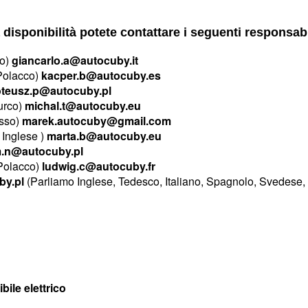
 disponibilità potete contattare i seguenti responsabi
co)
giancarlo.a@autocuby.it
 Polacco)
kacper.b@autocuby.es
teusz.p@autocuby.pl
urco)
michal.t@autocuby.eu
usso)
marek.autocuby@gmail.com
Inglese )
marta.b@autocuby.eu
.n@autocuby.pl
 Polacco)
ludwig.c@autocuby.fr
by.pl
(Parliamo Inglese, Tedesco, Italiano, Spagnolo, Svedese,
E
ile elettrico