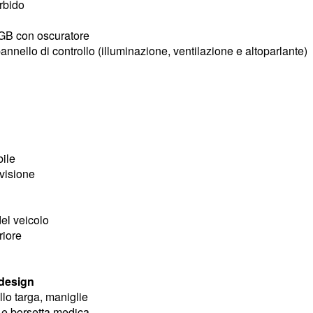
rbido
GB con oscuratore
annello di controllo (illuminazione, ventilazione e altoparlante)
bile
 visione
del veicolo
riore
 design
llo targa, maniglie
 e borsetta medica