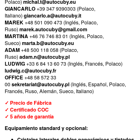
Polaco)
michal.t@autocuby.eu
GIANCARLO
+39 347 9390303 (Polaco,
Italiano)
giancarlo.a@autocuby.it
MAREK
+48 501 090 473 (Inglés, Polaco,
Ruso)
marek.autocuby@gmail.com
MARTINA
+46 76 746 83 01 (Inglés, Polaco,
Sueco)
marta.b@autocuby.eu
ADAM
+48 500 118 058 (Polaco,
Ruso)
adam.n@autocuby.pl
LUDWIG
+33 6 84 13 60 73 (Inglés, Francés, Polaco)
ludwig.c@autocuby.fr
OFFICE
+48 58 572 33
00
sekretariat@autocuby.pl
(Inglés, Español, Polaco,
Francés, Ruso, Alemán, Sueco, Italiano)
✓ Precio de Fábrica
✓ Certificado COC
✓ 5 años de garantía
Equipamiento standard y opcional:
Cristales laterales dobles panorámicos y tintados