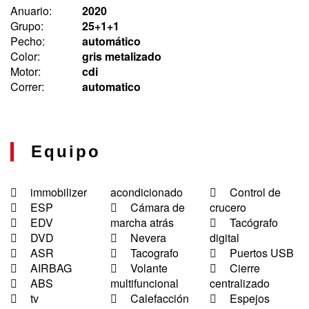
Anuario:
2020
Grupo:
25+1+1
Pecho:
automático
Color:
gris metalizado
Motor:
cdi
Correr:
automatico
Equipo
immobilizer
acondicionado
Control de
ESP
Cámara de
crucero
EDV
marcha atrás
Tacógrafo
DVD
Nevera
digital
ASR
Tacografo
Puertos USB
AIRBAG
Volante
Cierre
ABS
multifuncional
centralizado
tv
Calefacción
Espejos