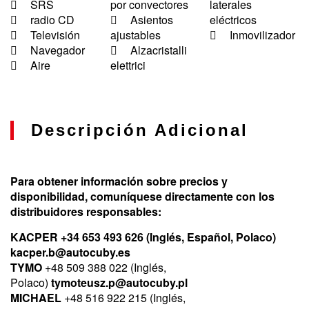
SRS
por convectores
laterales
radio CD
Asientos
eléctricos
Televisión
ajustables
Inmovilizador
Navegador
Alzacristalli
Aire
elettrici
Descripción Adicional
Para obtener información sobre precios y
disponibilidad, comuníquese directamente con los
distribuidores responsables:
KACPER +34 653 493 626 (Inglés, Español, Polaco)
kacper.b@autocuby.es
TYMO
+48 509 388 022 (Inglés,
Polaco)
tymoteusz.p@autocuby.pl
MICHAEL
+48 516 922 215 (Inglés,