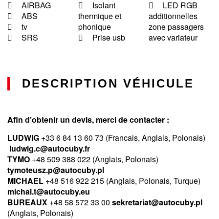
AIRBAG
Isolant
LED RGB
ABS
thermique et
additionnelles
tv
phonique
zone passagers
SRS
Prise usb
avec variateur
DESCRIPTION VÉHICULE
Afin d’obtenir un devis, merci de contacter :
LUDWIG
+33 6 84 13 60 73 (Francais, Anglais, Polonais)
ludwig.c@autocuby.fr
TYMO
+48 509 388 022 (Anglais, Polonais)
tymoteusz.p@autocuby.pl
MICHAEL
+48 516 922 215 (Anglais, Polonais,
Turque
)
michal.t@autocuby.eu
BUREAUX
+48 58 572 33 00
sekretariat@autocuby.pl
(Anglais, Polonais)