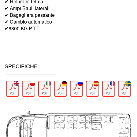
✔ Retarder Telma
✔ Ampi Bauli laterali
✔ Bagagliera passante
✔ Cambio automatico
✔6800 KG P.T.T
SPECIFICHE