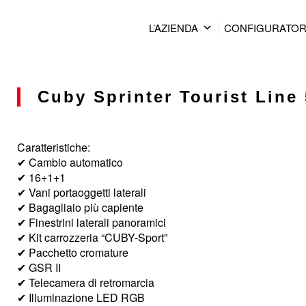
L’AZIENDA
CONFIGURATO
Cuby Sprinter Tourist Line 
Caratteristiche:
✔ Cambio automatico
✔ 16+1+1
✔ Vani portaoggetti laterali
✔ Bagagliaio più capiente
✔ Finestrini laterali panoramici
✔ Kit carrozzeria “CUBY-Sport”
✔ Pacchetto cromature
✔ GSR II
✔ Telecamera di retromarcia
✔ Illuminazione LED RGB