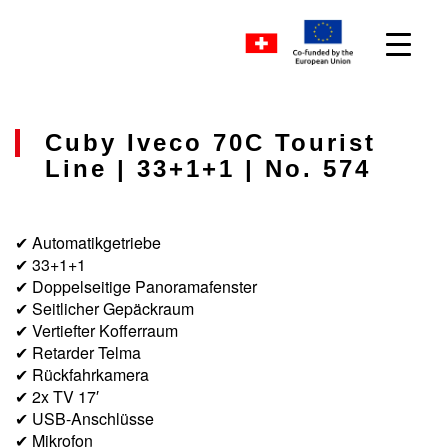
Cuby Iveco 70C Tourist
Line | 33+1+1 | No. 574
✔ Automatikgetriebe
✔ 33+1+1
✔ Doppelseitige Panoramafenster
✔ Seitlicher Gepäckraum
✔ Vertiefter Kofferraum
✔ Retarder Telma
✔ Rückfahrkamera
✔ 2x TV 17′
✔ USB-Anschlüsse
✔ Mikrofon