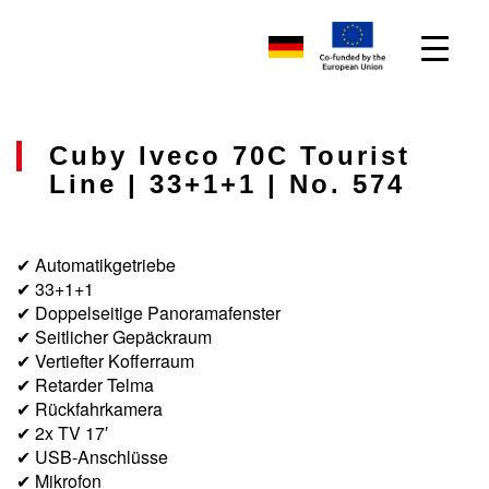
Cuby Iveco 70C Tourist
Line | 33+1+1 | No. 574
✔ Automatikgetriebe
✔ 33+1+1
✔ Doppelseitige Panoramafenster
✔ Seitlicher Gepäckraum
✔ Vertiefter Kofferraum
✔ Retarder Telma
✔ Rückfahrkamera
✔ 2x TV 17′
✔ USB-Anschlüsse
✔ Mikrofon