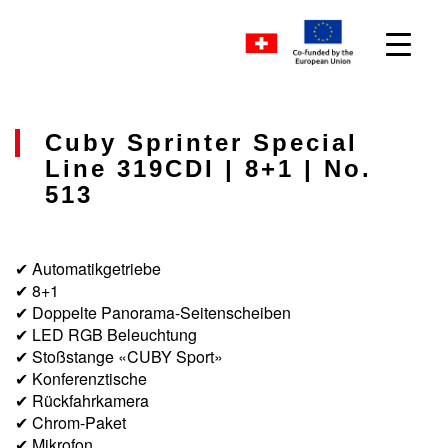
Cuby Sprinter Special
Line 319CDI | 8+1 | No.
513
✔ Automatikgetriebe
✔ 8+1
✔ Doppelte Panorama-Seitenscheiben
✔ LED RGB Beleuchtung
✔ Stoßstange «CUBY Sport»
✔ Konferenztische
✔ Rückfahrkamera
✔ Chrom-Paket
✔ Mikrofon