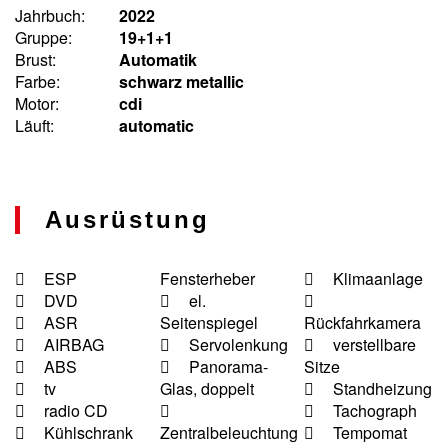
Jahrbuch:
2022
Gruppe:
19+1+1
Brust:
Automatik
Farbe:
schwarz metallic
Motor:
cdi
Läuft:
automatic
Ausrüstung
ESP
Fensterheber
Klimaanlage
DVD
el.
ASR
Seitenspiegel
Rückfahrkamera
AIRBAG
Servolenkung
verstellbare
ABS
Panorama-
Sitze
tv
Glas, doppelt
Standheizung
radio CD
Tachograph
Kühlschrank
Zentralbeleuchtung
Tempomat