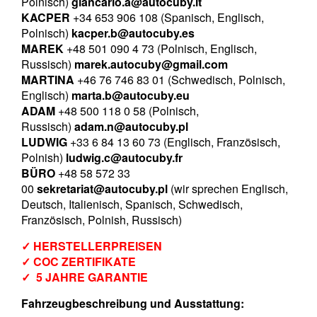
Polnisch)
giancarlo.a@autocuby.it
KACPER
+34 653 906 108 (Spanisch, Englisch,
Polnisch)
kacper.b@autocuby.es
MAREK
+48 501 090 4 73 (Polnisch, Englisch,
Russisch)
marek.autocuby@gmail.com
MARTINA
+46 76 746 83 01 (Schwedisch, Polnisch,
Englisch)
marta.b@autocuby.eu
ADAM
+48 500 118 0 58 (Polnisch,
Russisch)
adam.n@autocuby.pl
LUDWIG
+33 6 84 13 60 73 (Englisch, Französisch,
Polnish)
ludwig.c@autocuby.fr
BÜRO
+48 58 572 33
00
sekretariat@autocuby.pl
(wir sprechen Englisch,
Deutsch, Italienisch, Spanisch, Schwedisch,
Französisch, Polnish, Russisch)
✓ HERSTELLERPREISEN
✓ COC ZERTIFIKATE
✓ 5 JAHRE GARANTIE
Fahrzeugbeschreibung und Ausstattung: