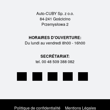
intéresse, définir les exigences et envoyer la
demande complétée à l'équipe Auto-CUBY.
Auto-CUBY Sp. z o.o.
En tant que
fabricant polonais de minibus
84-241 Gościcino
avec plus
de 25 ans d'expérience et plus de 1000 véhicules
Przemysłowa 2
produits, Auto-CUBY fournit non seulement un outil
de configuration, mais également un support d'experts
HORAIRES D'OUVERTURE:
à chaque étape de la réalisation de la commande.
Du lundi au vendredi 8h00 - 16h00
SECRÉTARIAT:
tel. 00 48 509 388 082
CONFIGURATION DU BUS
Comment fonctionne le
configurateur de bus Auto-
CUBY ?
Politique de confidentialité
Mentions Légales