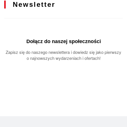
Auto-CUBY
stworzyło konfigurator busa online, który
Newsletter
pozwala samodzielnie przygotować kompletną
specyfikację pojazdu i przesłać ją bezpośrednio do
producenta.
Narzędzie zostało opracowane z myślą o
przewoźnikach, biurach podróży, operatorach
Dołącz do naszej społeczności
transportu publicznego oraz klientach poszukujących
pojazdów klasy premium. W zależności od
Zapisz się do naszego newslettera i dowiedz się jako pierwszy
wybranego modelu możesz skonfigurować liczbę
o najnowszych wydarzeniach i ofertach!
miejsc, rodzaj zabudowy, wyposażenie techniczne,
rozwiązania zwiększające bezpieczeństwo oraz
elementy wykończenia wnętrza.
Konfigurator dostępny jest online przez całą dobę.
Nie musisz umawiać spotkania ani przygotowywać
skomplikowanej specyfikacji w arkuszu
kalkulacyjnym. Wystarczy wybrać interesujący Cię
model, określić wymagania i przesłać gotowe
zgłoszenie do zespołu Auto-CUBY.
Jako
polski producent minibusów
z ponad 25-letnim