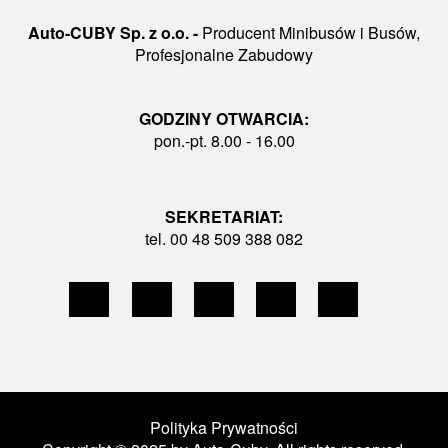
doświadczeniem oraz ponad 1000 wyprodukowanych
Auto-CUBY Sp. z o.o. -
Producent Minibusów i Busów,
pojazdów, Auto-CUBY zapewnia nie tylko narzędzie
Profesjonalne Zabudowy
konfiguracji, ale również wsparcie ekspertów na
każdym etapie realizacji zamówienia.
GODZINY OTWARCIA:
pon.-pt. 8.00 - 16.00
SEKRETARIAT:
KONFIGURACJA BUSA
tel. 00 48 509 388 082
Jak działa konfigurator busa
Auto-CUBY?
Konfigurator Auto-CUBY pozwala dopasować pojazd do
indywidualnych wymagań przewoźnika. Zakres
Polityka Prywatności