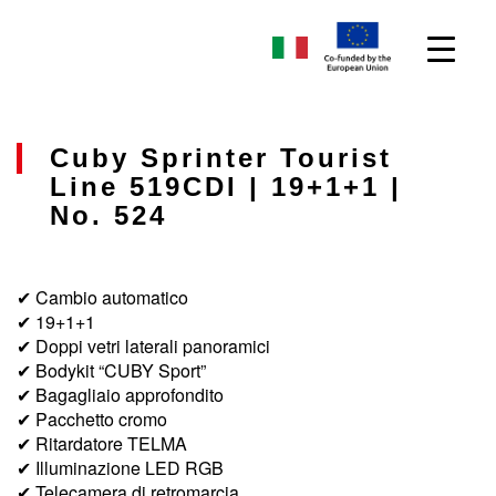
Cuby Sprinter Tourist
Line 519CDI | 19+1+1 |
No. 524
✔ Cambio automatico
✔ 19+1+1
✔ Doppi vetri laterali panoramici
✔ Bodykit “CUBY Sport”
✔ Bagagliaio approfondito
✔ Pacchetto cromo
✔ Ritardatore TELMA
✔ Illuminazione LED RGB
✔ Telecamera di retromarcia