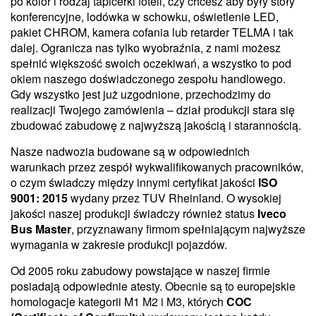
po kolor i rodzaj tapicerki foteli, czy chcesz aby były stoły
konferencyjne, lodówka w schowku, oświetlenie LED,
pakiet CHROM, kamera cofania lub retarder TELMA i tak
dalej. Ogranicza nas tylko wyobraźnia, z nami możesz
spełnić większość swoich oczekiwań, a wszystko to pod
okiem naszego doświadczonego zespołu handlowego.
Gdy wszystko jest już uzgodnione, przechodzimy do
realizacji Twojego zamówienia – dział produkcji stara się
zbudować zabudowę z najwyższą jakością i starannością.
Nasze nadwozia budowane są w odpowiednich
warunkach przez zespół wykwalifikowanych pracowników,
o czym świadczy między innymi certyfikat jakości
ISO
9001: 2015
wydany przez TUV Rheinland. O wysokiej
jakości naszej produkcji świadczy również status
Iveco
Bus Master
, przyznawany firmom spełniającym najwyższe
wymagania w zakresie produkcji pojazdów.
Od 2005 roku zabudowy powstające w naszej firmie
posiadają odpowiednie atesty. Obecnie są to europejskie
homologacje kategorii M1 M2 i M3, których
COC