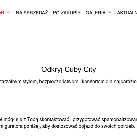
OR
NA SPRZEDAŻ
PO ZAKUPIE
GALERIA
AKTUAL
Odkryj Cuby City
owtarzalnym stylem, bezpieczeństwem i komfortem dla najbardz
ół mógł się z Tobą skontaktować i przygotować spersonalizowa
figuratora poniżej, aby dostosować pojazd do swoich potrzeb.