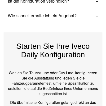
Ist die Konfiguration verbindlich?
Konfigurationen für beide Fahrgestellvarianten sowie
für die Tourist Line und City Line.
Nein. Die übermittelte Konfiguration bildet die
Wie schnell erhalte ich ein Angebot?
Grundlage für die Erstellung eines individuellen
Angebots sowie für die Beratung mit unserem Team.
In den meisten Fällen setzen wir uns innerhalb von 24
Stunden nach Erhalt der Konfiguration mit Ihnen in
Verbindung.
Starten Sie Ihre Iveco
Daily Konfiguration
Wählen Sie
Tourist Line
oder
City Line
, konfigurieren
Sie die Ausstattung und legen Sie die
Fahrzeugparameter fest, um eine Spezifikation zu
erstellen, die auf die Bedürfnisse Ihres Unternehmens
zugeschnitten ist.
Die übermittelte Konfiguration gelangt direkt an das