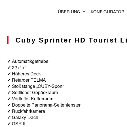
ÜBER UNS
KONFIGURATOR
Cuby Sprinter HD Tourist Li
✔ Automatikgetriebe
✔ 22+1+1
✔ Höheres Deck
✔ Retarder TELMA
✔ Stoßstange „CUBY-Sport”
✔ Seitlicher Gepäckraum
✔ Vertiefter Kofferraum
✔ Doppelte Panorama-Seitenfenster
✔ Rückfahrkamera
✔ Galaxy-Dach
✔ GSR II