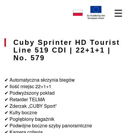
Cuby Sprinter HD Tourist
Line 519 CDI | 22+1+1 |
No. 579
✔ Automatyczna skrzynia biegów
✔ Ilość miejsc 22+1+1
✔ Podwyższony pokład
✔ Retarder TELMA
✔ Zderzak „CUBY Sport”
✔ Kufry boczne
✔ Pogłębiony bagażnik
✔ Podwójne boczne szyby panoramiczne
✔ Kamera cofania