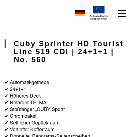
Cuby Sprinter HD Tourist
Line 519 CDI | 24+1+1 |
No. 560
✔ Automatikgetriebe
✔ 24+1+1
✔ Höheres Deck
✔ Retarder TELMA
✔ Stoßfänger „CUBY Sport“
✔ Chrompaket
✔ Seitlicher Gepäckraum
✔ Vertiefter Kofferraum
✔ Doppelte, Panorama-Seitenscheiben