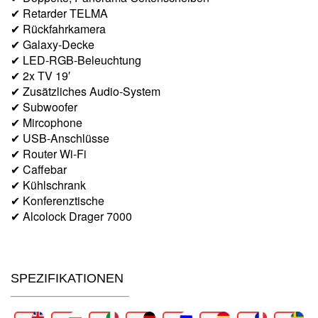
✔ Retarder TELMA
✔ Rückfahrkamera
✔ Galaxy-Decke
✔ LED-RGB-Beleuchtung
✔ 2x TV 19′
✔ Zusätzliches Audio-System
✔ Subwoofer
✔ Mircophone
✔ USB-Anschlüsse
✔ Router Wi-Fi
✔ Caffebar
✔ Kühlschrank
✔ Konferenztische
✔ Alcolock Drager 7000
SPEZIFIKATIONEN