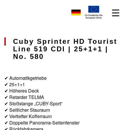
Cuby Sprinter HD Tourist
Line 519 CDI | 25+1+1 |
No. 580
✔ Automatikgetriebe
✔ 25+1+1
✔ Höheres Deck
✔ Retarder TELMA
✔ Stoßstange „CUBY-Sport”
✔ Seitlicher Stauraum
✔ Vertiefter Kofferraum
✔ Doppelte Panorama-Seitenfenster
✔ Rückfahrkamera