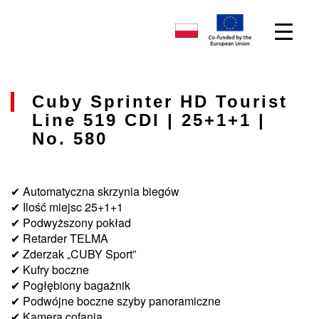
Cuby Sprinter HD Tourist
Line 519 CDI | 25+1+1 |
No. 580
✔ Automatyczna skrzynia biegów
✔ Ilość miejsc 25+1+1
✔ Podwyższony pokład
✔ Retarder TELMA
✔ Zderzak „CUBY Sport”
✔ Kufry boczne
✔ Pogłębiony bagażnik
✔ Podwójne boczne szyby panoramiczne
✔ Kamera cofania