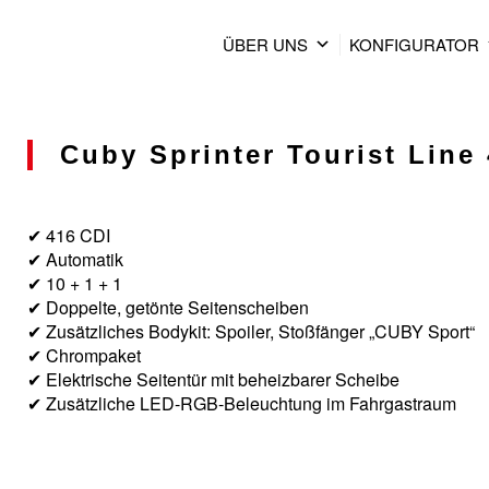
ÜBER UNS
KONFIGURATOR
Cuby Sprinter Tourist Line 
✔ 416 CDI
✔ Automatik
✔ 10 + 1 + 1
✔ Doppelte, getönte Seitenscheiben
✔ Zusätzliches Bodykit: Spoiler, Stoßfänger „CUBY Sport“
✔ Chrompaket
✔ Elektrische Seitentür mit beheizbarer Scheibe
✔ Zusätzliche LED-RGB-Beleuchtung im Fahrgastraum