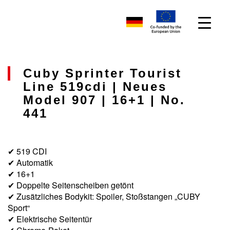
Cuby Sprinter Tourist
Line 519cdi | Neues
Model 907 | 16+1 | No.
441
✔ 519 CDI
✔ Automatik
✔ 16+1
✔ Doppelte Seitenscheiben getönt
✔ Zusätzliches Bodykit: Spoiler, Stoßstangen „CUBY
Sport“
✔ Elektrische Seitentür