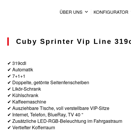
ÜBER UNS
KONFIGURATOR
Cuby Sprinter Vip Line 319c
✔ 319cdi
✔ Automatik
✔ 7+1+1
✔ Doppelte, getönte Seitenfenscheiben
✔ Likör-Schrank
✔ Kühlschrank
✔ Kaffeemaschine
✔ Ausziehbare Tische, voll verstellbare VIP-Sitze
✔ Internet, Telefon, BlueRay, TV 40 ”
✔ Zusätzliche LED-RGB-Beleuchtung im Fahrgastraum
✔ Vertiefter Kofferraum