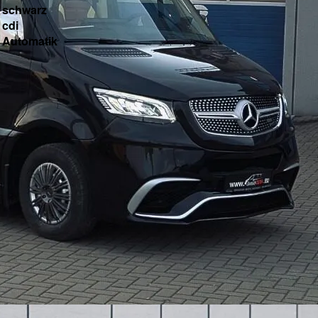
schwarz
cdi
Automatik