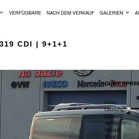
VERFÜGBARE
NACH DEM VERKAUF
GALERIEN
A
319 CDI | 9+1+1
CUBY SPRINT
Kurs:
Leistung:
Zustand:
Jahrbuch:
Gruppe:
Brust: