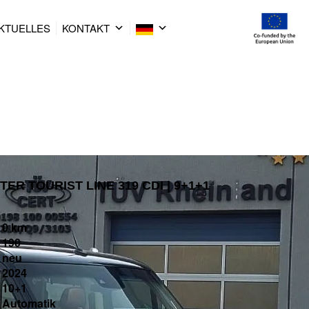
KTUELLES
KONTAKT
ER TOURIST LINE 319 CDI | 9+1+1
0 km
190
neu
2024
10+1
Automatik