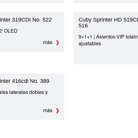
inter 319CDI No. 522
Cuby Sprinter HD 519C
516
32' OLED
9+1+1 | Asientos VIP total
más
ajustables
nter 416cdi No. 389
ales laterales dobles y
más