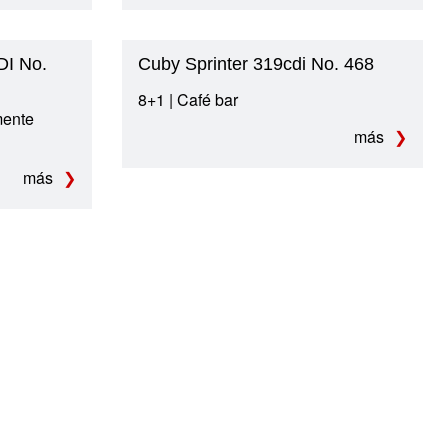
DI No.
Cuby Sprinter 319cdi No. 468
8+1 | Café bar
mente
más
más