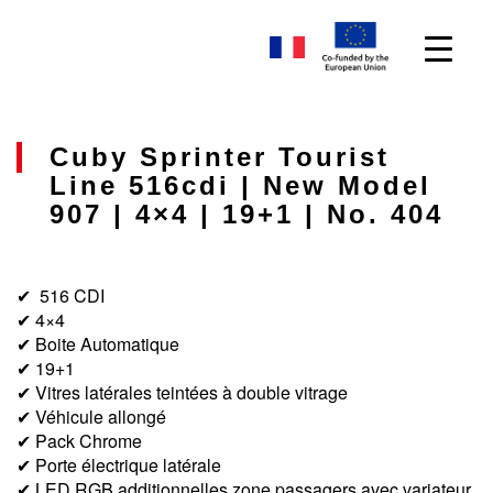
Cuby Sprinter Tourist
Line 516cdi | New Model
907 | 4×4 | 19+1 | No. 404
✔ 516 CDI
✔ 4×4
✔ Boite Automatique
✔ 19+1
✔ Vitres latérales teintées à double vitrage
✔
Véhicule allongé
✔ Pack Chrome
✔ Porte électrique latérale
✔ LED RGB additionnelles zone passagers avec variateur