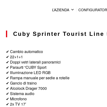
L’AZIENDA
CONFIGURATO
Cuby Sprinter Tourist Line 
✔ Cambio automatico
✔ 22+1+1
✔ Doppi vetri laterali panoramici
✔ Paraurti “CUBY Sport
✔ Illuminazione LED RGB
✔ Rampa manuale per sedie a rotelle
✔ Gancio di traino
✔ Alcolock Drager 7000
✔ Sistema audio
✔ Microfono
✔ 2x TV 17′