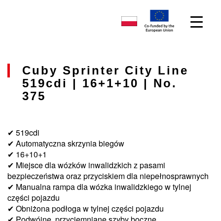
Cuby Sprinter City Line
519cdi | 16+1+10 | No.
375
✔ 519cdi
✔ Automatyczna skrzynia biegów
✔ 16+10+1
✔ Miejsce dla wózków inwalidzkich z pasami
bezpieczeństwa oraz przyciskiem dla niepełnosprawnych
✔ Manualna rampa dla wózka inwalidzkiego w tylnej
części pojazdu
✔ Obniżona podłoga w tylnej części pojazdu
✔ Podwójne, przyciemniane szyby boczne