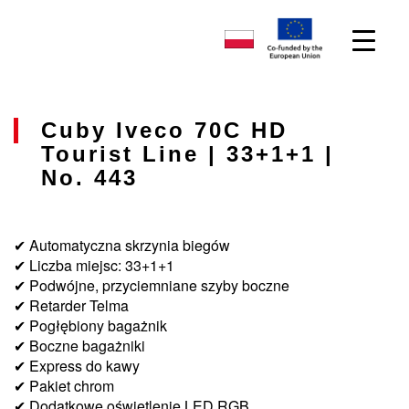
Cuby Iveco 70C HD
Tourist Line | 33+1+1 |
No. 443
✔ Automatyczna skrzynia biegów
✔ Liczba miejsc: 33+1+1
✔ Podwójne, przyciemniane szyby boczne
✔ Retarder Telma
✔ Pogłębiony bagażnik
✔ Boczne bagażniki
✔ Express do kawy
✔ Pakiet chrom
✔ Dodatkowe oświetlenie LED RGB