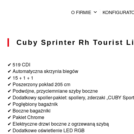
O FIRMIE
KONFIGURAT
Cuby Sprinter Rh Tourist L
✔ 519 CDI
✔ Automatyczna skrzynia biegów
✔ 15 + 1 + 1
✔ Poszerzony pokład 205 cm
✔ Podwójne, przyciemniane szyby boczne
✔ Dodatkowy spoiler-pakiet: spoilery, zderzaki „CUBY Sport
✔ Pogłębiony bagażnik
✔ Boczne bagażniki
✔ Pakiet Chrome
✔ Elektryczne drzwi boczne z ogrzewaną szybą
✔ Dodatkowe oświetlenie LED RGB