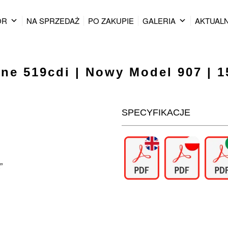
OR
NA SPRZEDAŻ
PO ZAKUPIE
GALERIA
AKTUAL
ine 519cdi | Nowy Model 907 | 1
SPECYFIKACJE
”