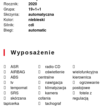
Rocznik:
2020
Grupa:
19+1+1
Skrzynia:
automatyczna
Kolor:
niebieski
Silnik:
cdi
Biegi:
automatic
Wyposażenie
ASR
radio CD
AIRBAG
oświetlenie
wielofunkcyjna
ABS
centralne
kierownica
tv
nawigacja
ogrzewanie
tempomat
klimatyzacja
postojowe
SRS
kamera
fotele z
skórzana
cofania
regulacją
tapicerka
tachograf