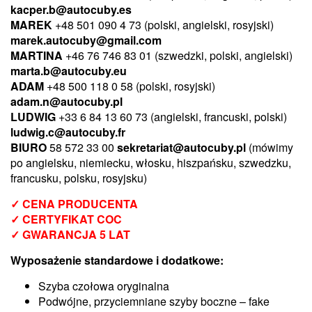
kacper.b@autocuby.es
MAREK
+48 501 090 4 73 (polski, angielski, rosyjski)
marek.autocuby@gmail.com
MARTINA
+46 76 746 83 01 (szwedzki, polski, angielski)
marta.b@autocuby.eu
ADAM
+48 500 118 0 58 (polski, rosyjski)
adam.n@autocuby.pl
LUDWIG
+33 6 84 13 60 73 (angielski, francuski,
polski
)
ludwig.c@autocuby.fr
BIURO
58 572 33 00
sekretariat@autocuby.pl
(mówimy
po angielsku, niemiecku, włosku, hiszpańsku, szwedzku,
francusku, polsku, rosyjsku)
✓ CENA PRODUCENTA
✓ CERTYFIKAT COC
✓ GWARANCJA 5 LAT
Wyposażenie standardowe i dodatkowe:
Szyba czołowa oryginalna
Podwójne, przyciemniane szyby boczne – fake