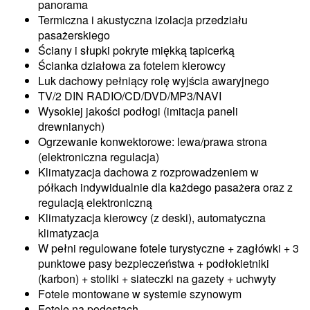
panorama
Termiczna i akustyczna izolacja przedziału
pasażerskiego
Ściany i słupki pokryte miękką tapicerką
Ścianka działowa za fotelem kierowcy
Luk dachowy pełniący rolę wyjścia awaryjnego
TV/2 DIN RADIO/CD/DVD/MP3/NAVI
Wysokiej jakości podłogi (imitacja paneli
drewnianych)
Ogrzewanie konwektorowe: lewa/prawa strona
(elektroniczna regulacja)
Klimatyzacja dachowa z rozprowadzeniem w
półkach indywidualnie dla każdego pasażera oraz z
regulacją elektroniczną
Klimatyzacja kierowcy (z deski), automatyczna
klimatyzacja
W pełni regulowane fotele turystyczne + zagłówki + 3
punktowe pasy bezpieczeństwa + podłokietniki
(karbon) + stoliki + siateczki na gazety + uchwyty
Fotele montowane w systemie szynowym
Fotele na podestach