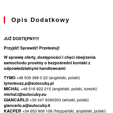
Opis Dodatkowy
JUŻ DOSTĘPNY!!!
Przyjdź! Sprawdź! Przetestuj!
W sprawię oferty, dostępności i chęci obejrzenia
samochodu prosimy o bezpośredni kontakt z
odpowiedzialnymi handlowcami:
TYMO
+48 509 388 0 22 (angielski, polski)
tymoteusz.p@autocuby.pl
MICHAL
+48 516 922 215 (angielski, polski, turecki)
michal.t@autocuby.eu
GIANCARLO
+39 347 9390303 (włoski, polski)
giancarlo.a@autocuby.it
KACPER
+34 653 906 108 (hiszpański,
angielski, polski
)