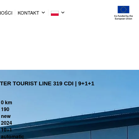
NOŚCI
KONTAKT
ER TOURIST LINE 319 CDI | 9+1+1
0 km
190
new
2024
10+1
automatic