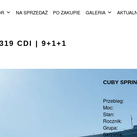
OR
NA SPRZEDAŻ
PO ZAKUPIE
GALERIA
AKTUAL
319 CDI | 9+1+1
CUBY SPRINT
Przebieg:
Moc:
Stan:
Rocznik:
Grupa:
Skrzynia: