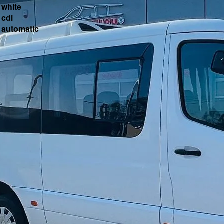
white
cdi
automatic