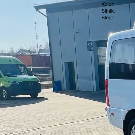
Kolor:
Silnik:
Biegi: