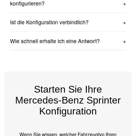
Übermittlung einer Anfrage sind kostenlos.
konfigurieren?
Ja. Der Mercedes Sprinter Konfigurator funktioniert
Ist die Konfiguration verbindlich?
auf Computern, Tablets und Smartphones.
Nein. Die Konfiguration bildet die Grundlage für die
Wie schnell erhalte ich eine Antwort?
Erstellung eines Angebots und die technische
Beratung.
In den meisten Fällen melden wir uns innerhalb von
24 Stunden nach Erhalt des Formulars.
Starten Sie Ihre
Mercedes-Benz Sprinter
Konfiguration
Wenn Sie wissen, welcher Fahrzeugtyp Ihren