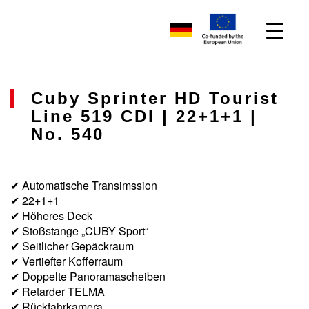
Cuby Sprinter HD Tourist
Line 519 CDI | 22+1+1 |
No. 540
✔ Automatische Transimssion
✔ 22+1+1
✔ Höheres Deck
✔ Stoßstange „CUBY Sport“
✔ Seitlicher Gepäckraum
✔ Vertiefter Kofferraum
✔ Doppelte Panoramascheiben
✔ Retarder TELMA
✔ Rückfahrkamera