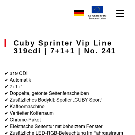
Cuby Sprinter Vip Line
319cdi | 7+1+1 | No. 241
✔ 319 CDI
✔ Automatik
✔ 7+1+1
✔ Doppelte, getönte Seitenfenscheiben
✔ Zusätzliches Bodykit: Spoiler „CUBY Sport“
✔ Kaffeemaschine
✔ Vertiefter Kofferraum
✔ Chrome-Paket
✔ Elektrische Seitentür mit beheiztem Fenster
✔ Zusätzliche LED-RGB-Beleuchtung im Fahrgastraum