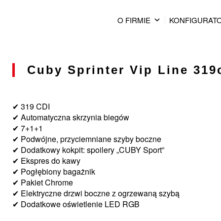
O FIRMIE
KONFIGURAT
Cuby Sprinter Vip Line 319c
✔ 319 CDI
✔ Automatyczna skrzynia biegów
✔ 7+1+1
✔ Podwójne, przyciemniane szyby boczne
✔ Dodatkowy kokpit: spoilery „CUBY Sport”
✔ Ekspres do kawy
✔ Pogłębiony bagażnik
✔ Pakiet Chrome
✔ Elektryczne drzwi boczne z ogrzewaną szybą
✔ Dodatkowe oświetlenie LED RGB